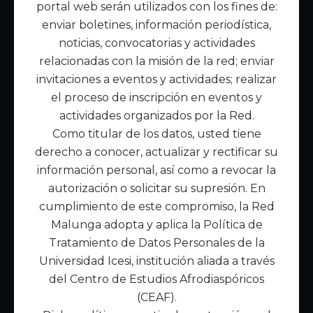
portal web serán utilizados con los fines de:
Inicio
enviar boletines, información periodística,
Acerca de Malunga
noticias, convocatorias y actividades
Nuestra misión
relacionadas con la misión de la red; enviar
Quiénes somos
invitaciones a eventos y actividades; realizar
el proceso de inscripción en eventos y
Enlaces de interés
actividades organizados por la Red.
Publicaciones
Como titular de los datos, usted tiene
Noticias
derecho a conocer, actualizar y rectificar su
Contáctanos
información personal, así como a revocar la
Políticas
autorización o solicitar su supresión. En
Política de Tratamiento de Datos
cumplimiento de este compromiso, la Red
Malunga adopta y aplica la Política de
Tratamiento de Datos Personales de la
Universidad Icesi, institución aliada a través
del Centro de Estudios Afrodiaspóricos
(CEAF).