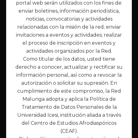
portal web serán utilizados con los fines de:
Inicio
enviar boletines, información periodística,
Acerca de Malunga
noticias, convocatorias y actividades
Nuestra misión
relacionadas con la misión de la red; enviar
Quiénes somos
invitaciones a eventos y actividades; realizar
el proceso de inscripción en eventos y
Enlaces de interés
actividades organizados por la Red.
Publicaciones
Como titular de los datos, usted tiene
Noticias
derecho a conocer, actualizar y rectificar su
Contáctanos
información personal, así como a revocar la
Políticas
autorización o solicitar su supresión. En
Política de Tratamiento de Datos
cumplimiento de este compromiso, la Red
Malunga adopta y aplica la Política de
Tratamiento de Datos Personales de la
Universidad Icesi, institución aliada a través
del Centro de Estudios Afrodiaspóricos
(CEAF).