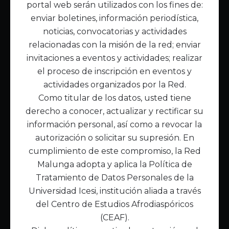
portal web serán utilizados con los fines de:
Inicio
enviar boletines, información periodística,
Acerca de Malunga
noticias, convocatorias y actividades
Nuestra misión
relacionadas con la misión de la red; enviar
Quiénes somos
invitaciones a eventos y actividades; realizar
el proceso de inscripción en eventos y
Enlaces de interés
actividades organizados por la Red.
Publicaciones
Como titular de los datos, usted tiene
Noticias
derecho a conocer, actualizar y rectificar su
Contáctanos
información personal, así como a revocar la
Políticas
autorización o solicitar su supresión. En
Política de Tratamiento de Datos
cumplimiento de este compromiso, la Red
Malunga adopta y aplica la Política de
Tratamiento de Datos Personales de la
Universidad Icesi, institución aliada a través
del Centro de Estudios Afrodiaspóricos
(CEAF).