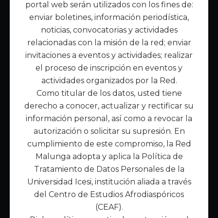
portal web serán utilizados con los fines de:
Inicio
enviar boletines, información periodística,
Acerca de Malunga
noticias, convocatorias y actividades
Nuestra misión
relacionadas con la misión de la red; enviar
Quiénes somos
invitaciones a eventos y actividades; realizar
el proceso de inscripción en eventos y
Enlaces de interés
actividades organizados por la Red.
Publicaciones
Como titular de los datos, usted tiene
Noticias
derecho a conocer, actualizar y rectificar su
Contáctanos
información personal, así como a revocar la
Políticas
autorización o solicitar su supresión. En
Política de Tratamiento de Datos
cumplimiento de este compromiso, la Red
Malunga adopta y aplica la Política de
Tratamiento de Datos Personales de la
Universidad Icesi, institución aliada a través
del Centro de Estudios Afrodiaspóricos
(CEAF).