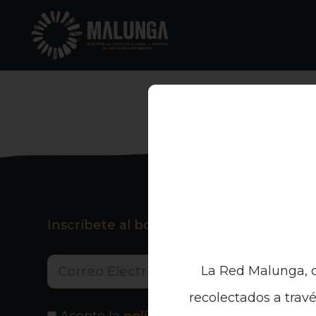
Inscríbete al boletín informativo
La Red Malunga, c
recolectados a travé