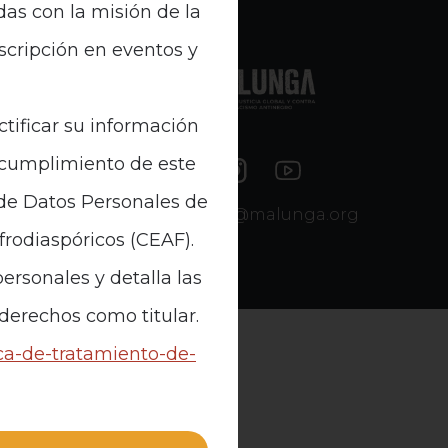
das con la misión de la
nscripción en eventos y
e Datos
ctificar su información
n cumplimiento de este
 de Datos Personales de
contacto@malunga.org
Afrodiaspóricos (CEAF).
ersonales y detalla las
 derechos como titular.
ica-de-tratamiento-de-