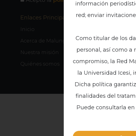
Acepto la
política de privacidad
información periodísti
red; enviar invitacion
Enlaces Principales
Enlaces 
Inicio
Publicac
Como titular de los da
Acerca de Malunga
Noticias
personal, así como a 
Nuestra misión
Contáct
compromiso, la Red Mal
Quiénes somos
la Universidad Icesi, 
Dicha política garanti
finalidades del tratam
Puede consultarla en 