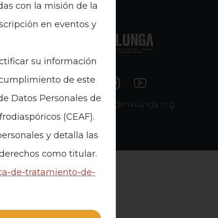
das con la misión de la
nscripción en eventos y
e Datos
ctificar su información
n cumplimiento de este
 de Datos Personales de
contacto@malunga.org
Afrodiaspóricos (CEAF).
ersonales y detalla las
 derechos como titular.
ica-de-tratamiento-de-