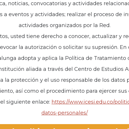
ca, noticias, convocatorias y actividades relaciona
es a eventos y actividades; realizar el proceso de i
de interés
Políticas
actividades organizados por la Red.
iones
Política de Tratamiento d
tos, usted tiene derecho a conocer, actualizar y re
revocar la autorización o solicitar su supresión. E
anos
unga adopta y aplica la Política de Tratamiento
institución aliada a través del Centro de Estudios 
za la protección y el uso responsable de los datos p
iento, así como el procedimiento para ejercer sus
el siguiente enlace:
https://www.icesi.edu.co/polit
datos-personales/