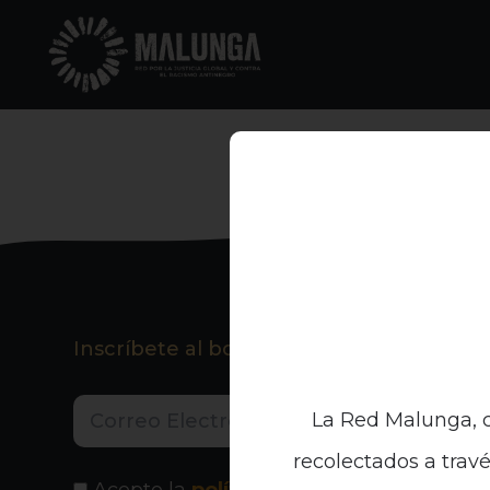
Inscríbete al boletín informativo
La Red Malunga, c
recolectados a travé