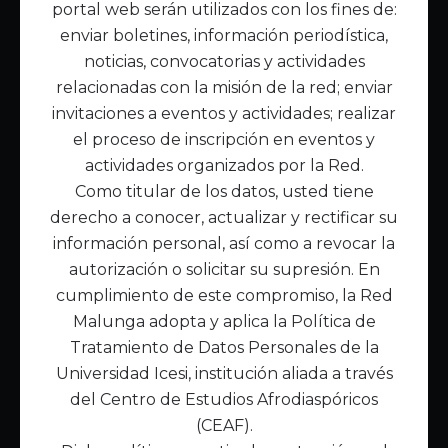
portal web serán utilizados con los fines de:
Inicio
enviar boletines, información periodística,
Acerca de Malunga
noticias, convocatorias y actividades
Nuestra misión
relacionadas con la misión de la red; enviar
Quiénes somos
invitaciones a eventos y actividades; realizar
el proceso de inscripción en eventos y
Enlaces de interés
actividades organizados por la Red.
Publicaciones
Como titular de los datos, usted tiene
Noticias
derecho a conocer, actualizar y rectificar su
Contáctanos
información personal, así como a revocar la
Políticas
autorización o solicitar su supresión. En
Política de Tratamiento de Datos
cumplimiento de este compromiso, la Red
Malunga adopta y aplica la Política de
Tratamiento de Datos Personales de la
Universidad Icesi, institución aliada a través
del Centro de Estudios Afrodiaspóricos
(CEAF).