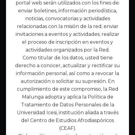
portal web serán utilizados con los fines de:
Inicio
enviar boletines, información periodística,
Acerca de Malunga
noticias, convocatorias y actividades
Nuestra misión
relacionadas con la misión de la red; enviar
Quiénes somos
invitaciones a eventos y actividades; realizar
el proceso de inscripción en eventos y
Enlaces de interés
actividades organizados por la Red.
Publicaciones
Como titular de los datos, usted tiene
Noticias
derecho a conocer, actualizar y rectificar su
Contáctanos
información personal, así como a revocar la
Políticas
autorización o solicitar su supresión. En
Política de Tratamiento de Datos
cumplimiento de este compromiso, la Red
Malunga adopta y aplica la Política de
Tratamiento de Datos Personales de la
Universidad Icesi, institución aliada a través
del Centro de Estudios Afrodiaspóricos
(CEAF).