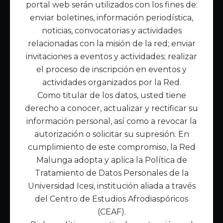
portal web serán utilizados con los fines de:
Inicio
enviar boletines, información periodística,
Acerca de Malunga
noticias, convocatorias y actividades
Nuestra misión
relacionadas con la misión de la red; enviar
Quiénes somos
invitaciones a eventos y actividades; realizar
el proceso de inscripción en eventos y
Enlaces de interés
actividades organizados por la Red.
Publicaciones
Como titular de los datos, usted tiene
Noticias
derecho a conocer, actualizar y rectificar su
Contáctanos
información personal, así como a revocar la
Políticas
autorización o solicitar su supresión. En
Política de Tratamiento de Datos
cumplimiento de este compromiso, la Red
Malunga adopta y aplica la Política de
Tratamiento de Datos Personales de la
Universidad Icesi, institución aliada a través
del Centro de Estudios Afrodiaspóricos
(CEAF).