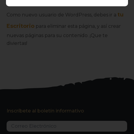
tu
Como nuevo usuario de WordPress, debes ir a
Escritorio
para eliminar esta página, y así crear
nuevas páginas para su contenido. ¡Que te
diviertas!
Inscríbete al boletín informativo