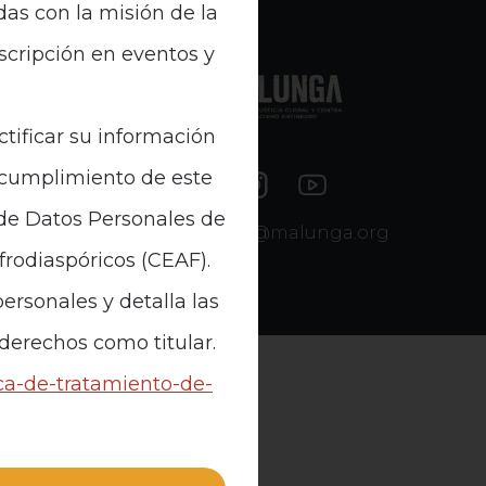
das con la misión de la
nscripción en eventos y
e Datos
ctificar su información
n cumplimiento de este
 de Datos Personales de
contacto@malunga.org
Afrodiaspóricos (CEAF).
ersonales y detalla las
 derechos como titular.
ica-de-tratamiento-de-