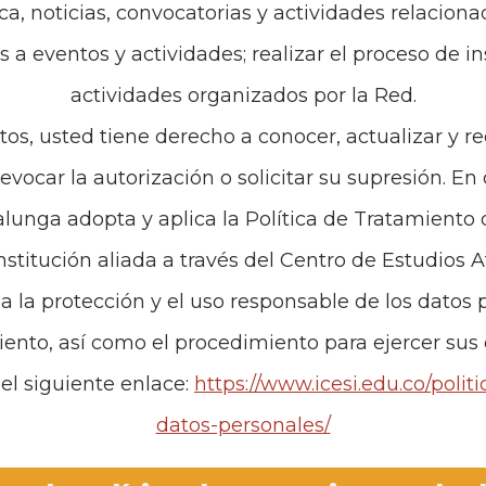
ca, noticias, convocatorias y actividades relaciona
es a eventos y actividades; realizar el proceso de i
de interés
Políticas
actividades organizados por la Red.
iones
Política de Tratamiento d
tos, usted tiene derecho a conocer, actualizar y re
revocar la autorización o solicitar su supresión. E
anos
unga adopta y aplica la Política de Tratamiento
institución aliada a través del Centro de Estudios 
za la protección y el uso responsable de los datos p
iento, así como el procedimiento para ejercer sus
el siguiente enlace:
https://www.icesi.edu.co/polit
datos-personales/