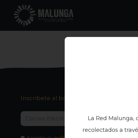
Inscríbete al boletín informativo
La Red Malunga, c
recolectados a travé