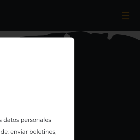
s datos personales
de: enviar boletines,