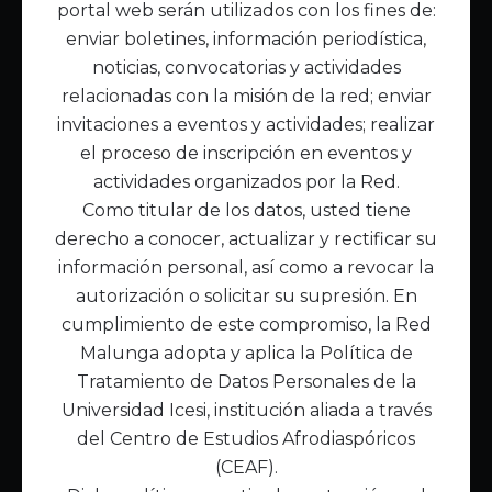
portal web serán utilizados con los fines de:
Inicio
enviar boletines, información periodística,
Acerca de Malunga
noticias, convocatorias y actividades
Nuestra misión
relacionadas con la misión de la red; enviar
Quiénes somos
invitaciones a eventos y actividades; realizar
el proceso de inscripción en eventos y
Enlaces de interés
actividades organizados por la Red.
Publicaciones
Como titular de los datos, usted tiene
Noticias
derecho a conocer, actualizar y rectificar su
Contáctanos
información personal, así como a revocar la
Políticas
autorización o solicitar su supresión. En
Política de Tratamiento de Datos
cumplimiento de este compromiso, la Red
Malunga adopta y aplica la Política de
Tratamiento de Datos Personales de la
Universidad Icesi, institución aliada a través
del Centro de Estudios Afrodiaspóricos
(CEAF).