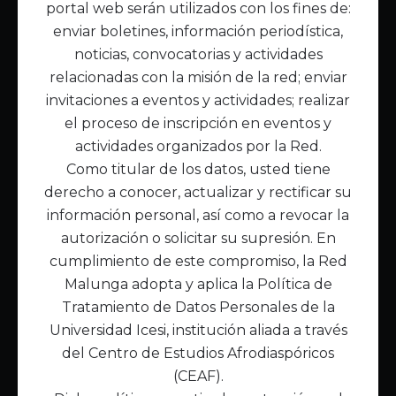
portal web serán utilizados con los fines de:
Inicio
enviar boletines, información periodística,
Acerca de Malunga
noticias, convocatorias y actividades
Nuestra misión
relacionadas con la misión de la red; enviar
Quiénes somos
invitaciones a eventos y actividades; realizar
el proceso de inscripción en eventos y
Enlaces de interés
actividades organizados por la Red.
Publicaciones
Como titular de los datos, usted tiene
Noticias
derecho a conocer, actualizar y rectificar su
Contáctanos
información personal, así como a revocar la
Políticas
autorización o solicitar su supresión. En
Política de Tratamiento de Datos
cumplimiento de este compromiso, la Red
Malunga adopta y aplica la Política de
Tratamiento de Datos Personales de la
Universidad Icesi, institución aliada a través
del Centro de Estudios Afrodiaspóricos
(CEAF).