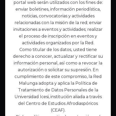
portal web serán utilizados con los fines de:
Inicio
enviar boletines, información periodística,
Acerca de Malunga
noticias, convocatorias y actividades
Nuestra misión
relacionadas con la misión de la red; enviar
Quiénes somos
invitaciones a eventos y actividades; realizar
el proceso de inscripción en eventos y
Enlaces de interés
actividades organizados por la Red.
Publicaciones
Como titular de los datos, usted tiene
Noticias
derecho a conocer, actualizar y rectificar su
Contáctanos
información personal, así como a revocar la
Políticas
autorización o solicitar su supresión. En
Política de Tratamiento de Datos
cumplimiento de este compromiso, la Red
Malunga adopta y aplica la Política de
Tratamiento de Datos Personales de la
Universidad Icesi, institución aliada a través
del Centro de Estudios Afrodiaspóricos
(CEAF).