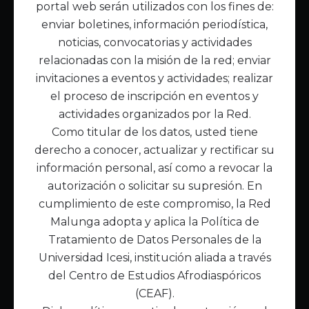
portal web serán utilizados con los fines de:
Inicio
enviar boletines, información periodística,
Acerca de Malunga
noticias, convocatorias y actividades
Nuestra misión
relacionadas con la misión de la red; enviar
Quiénes somos
invitaciones a eventos y actividades; realizar
el proceso de inscripción en eventos y
Enlaces de interés
actividades organizados por la Red.
Publicaciones
Como titular de los datos, usted tiene
Noticias
derecho a conocer, actualizar y rectificar su
Contáctanos
información personal, así como a revocar la
Políticas
autorización o solicitar su supresión. En
Política de Tratamiento de Datos
cumplimiento de este compromiso, la Red
Malunga adopta y aplica la Política de
Tratamiento de Datos Personales de la
Universidad Icesi, institución aliada a través
del Centro de Estudios Afrodiaspóricos
(CEAF).