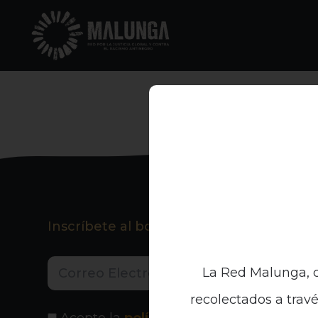
Inscríbete al boletín informativo
La Red Malunga, c
recolectados a travé