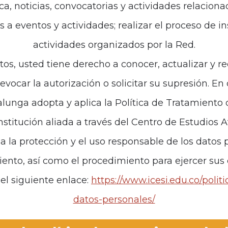
ca, noticias, convocatorias y actividades relaciona
es a eventos y actividades; realizar el proceso de i
de interés
Políticas
actividades organizados por la Red.
iones
Política de Tratamiento d
tos, usted tiene derecho a conocer, actualizar y re
revocar la autorización o solicitar su supresión. E
anos
unga adopta y aplica la Política de Tratamiento
institución aliada a través del Centro de Estudios 
za la protección y el uso responsable de los datos p
iento, así como el procedimiento para ejercer sus
el siguiente enlace:
https://www.icesi.edu.co/polit
datos-personales/