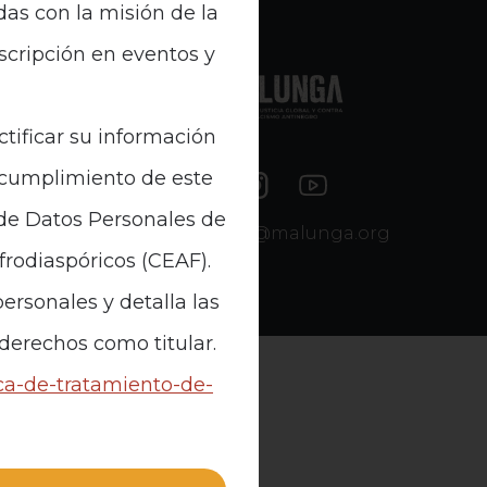
das con la misión de la
nscripción en eventos y
e Datos
ctificar su información
n cumplimiento de este
 de Datos Personales de
contacto@malunga.org
Afrodiaspóricos (CEAF).
ersonales y detalla las
 derechos como titular.
ica-de-tratamiento-de-