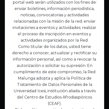
portal web serán utilizados con los fines de:
Inicio
enviar boletines, información periodística,
Acerca de Malunga
noticias, convocatorias y actividades
Nuestra misión
relacionadas con la misión de la red; enviar
Quiénes somos
invitaciones a eventos y actividades; realizar
el proceso de inscripción en eventos y
Enlaces de interés
actividades organizados por la Red.
Publicaciones
Como titular de los datos, usted tiene
Noticias
derecho a conocer, actualizar y rectificar su
Contáctanos
información personal, así como a revocar la
Políticas
autorización o solicitar su supresión. En
Política de Tratamiento de Datos
cumplimiento de este compromiso, la Red
Malunga adopta y aplica la Política de
Tratamiento de Datos Personales de la
Universidad Icesi, institución aliada a través
del Centro de Estudios Afrodiaspóricos
(CEAF).