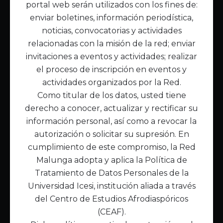
portal web serán utilizados con los fines de:
Inicio
enviar boletines, información periodística,
Acerca de Malunga
noticias, convocatorias y actividades
Nuestra misión
relacionadas con la misión de la red; enviar
Quiénes somos
invitaciones a eventos y actividades; realizar
el proceso de inscripción en eventos y
Enlaces de interés
actividades organizados por la Red.
Publicaciones
Como titular de los datos, usted tiene
Noticias
derecho a conocer, actualizar y rectificar su
Contáctanos
información personal, así como a revocar la
Políticas
autorización o solicitar su supresión. En
Política de Tratamiento de Datos
cumplimiento de este compromiso, la Red
Malunga adopta y aplica la Política de
Tratamiento de Datos Personales de la
Universidad Icesi, institución aliada a través
del Centro de Estudios Afrodiaspóricos
(CEAF).