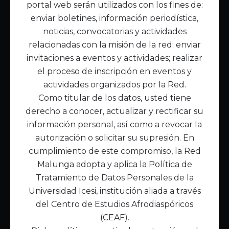
portal web serán utilizados con los fines de:
Inicio
enviar boletines, información periodística,
Acerca de Malunga
noticias, convocatorias y actividades
Nuestra misión
relacionadas con la misión de la red; enviar
Quiénes somos
invitaciones a eventos y actividades; realizar
el proceso de inscripción en eventos y
Enlaces de interés
actividades organizados por la Red.
Publicaciones
Como titular de los datos, usted tiene
Noticias
derecho a conocer, actualizar y rectificar su
Contáctanos
información personal, así como a revocar la
Políticas
autorización o solicitar su supresión. En
Política de Tratamiento de Datos
cumplimiento de este compromiso, la Red
Malunga adopta y aplica la Política de
Tratamiento de Datos Personales de la
Universidad Icesi, institución aliada a través
del Centro de Estudios Afrodiaspóricos
(CEAF).