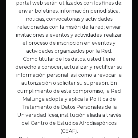
portal web serán utilizados con los fines de:
Inicio
enviar boletines, información periodística,
Acerca de Malunga
noticias, convocatorias y actividades
Nuestra misión
relacionadas con la misión de la red; enviar
Quiénes somos
invitaciones a eventos y actividades; realizar
el proceso de inscripción en eventos y
Enlaces de interés
actividades organizados por la Red.
Publicaciones
Como titular de los datos, usted tiene
Noticias
derecho a conocer, actualizar y rectificar su
Contáctanos
información personal, así como a revocar la
Políticas
autorización o solicitar su supresión. En
Política de Tratamiento de Datos
cumplimiento de este compromiso, la Red
Malunga adopta y aplica la Política de
Tratamiento de Datos Personales de la
Universidad Icesi, institución aliada a través
del Centro de Estudios Afrodiaspóricos
(CEAF).