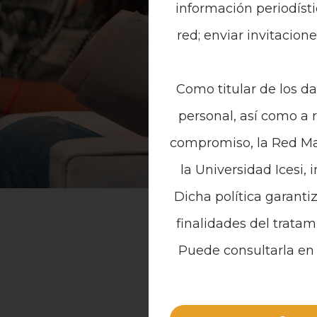
información periodísti
red; enviar invitacion
Como titular de los da
personal, así como a 
compromiso, la Red Mal
la Universidad Icesi, 
Dicha política garanti
finalidades del tratam
Puede consultarla en 