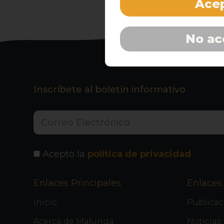
Acep
No ac
Inscríbete al boletín informativo
Acepto la
política de privacidad
Enlaces Principales
Enlaces 
Inicio
Publicac
Acerca de Malunga
Noticias