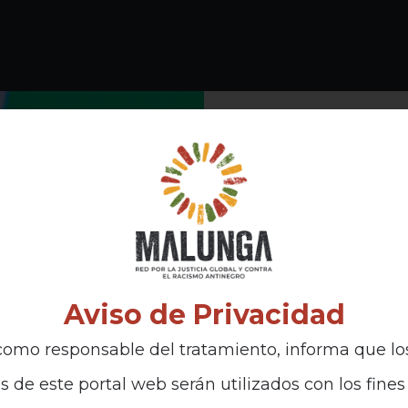
Rudy Amanda
racista bus
justificar la
En el marco del coloq
Aviso de Privacidad
emancipación en el T
omo responsable del tratamiento, informa que lo
antropóloga y profes
s de este portal web serán utilizados con los fines 
Universidad de Harv