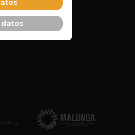
datos
 datos
e Datos