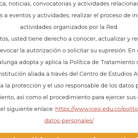
ca, noticias, convocatorias y actividades relaciona
sobre cómo las narrat
es a eventos y actividades; realizar el proceso de i
deshumanización que 
actividades organizados por la Red.
una mirada afrofemi
tos, usted tiene derecho a conocer, actualizar y re
multiculturalismo in
revocar la autorización o solicitar su supresión. E
de ciudadanía afro.
unga adopta y aplica la Política de Tratamiento
Encuentra toda la no
institución aliada a través del Centro de Estudios 
za la protección y el uso responsable de los datos p
iento, así como el procedimiento para ejercer sus
el siguiente enlace:
https://www.icesi.edu.co/polit
datos-personales/