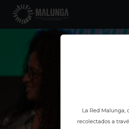
La Red Malunga, c
recolectados a travé