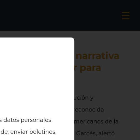
 Hurtado: «La narrativa
ca deshumanizar para
 violencia”
uio “Fanon 100 años: revolución y
ercer Mundo” en Chile, la reconocida
s datos personales
ora de Estudios Afrolatinoamericanos de la
de: enviar boletines,
ard, Rudy Amanda Hurtado Garcés, alertó