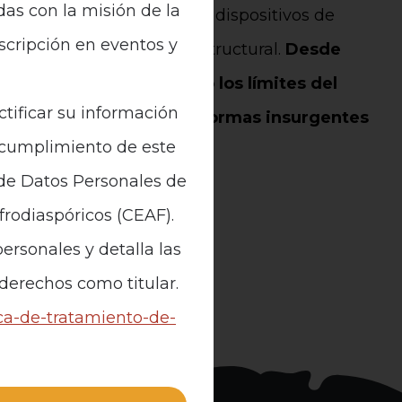
das con la misión de la
ivas racistas operan como dispositivos de
nscripción en eventos y
legitiman la violencia estructural.
Desde
nista, Hurtado cuestionó los límites del
ctificar su información
stitucional y reivindicó formas insurgentes
n cumplimiento de este
 de Datos Personales de
ticia dando
clic aquí.
Afrodiaspóricos (CEAF).
ersonales y detalla las
 derechos como titular.
ica-de-tratamiento-de-