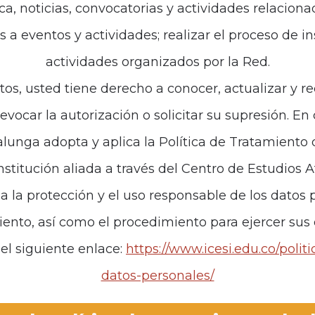
ca, noticias, convocatorias y actividades relaciona
es a eventos y actividades; realizar el proceso de i
de interés
Políticas
actividades organizados por la Red.
iones
Política de Tratamiento d
tos, usted tiene derecho a conocer, actualizar y re
revocar la autorización o solicitar su supresión. E
anos
unga adopta y aplica la Política de Tratamiento
institución aliada a través del Centro de Estudios 
za la protección y el uso responsable de los datos p
iento, así como el procedimiento para ejercer sus
el siguiente enlace:
https://www.icesi.edu.co/polit
datos-personales/