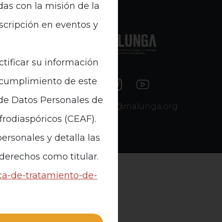
das con la misión de la
nscripción en eventos y
e Datos
ctificar su información
n cumplimiento de este
 de Datos Personales de
contacto@malunga.org
Afrodiaspóricos (CEAF).
ersonales y detalla las
 derechos como titular.
ica-de-tratamiento-de-