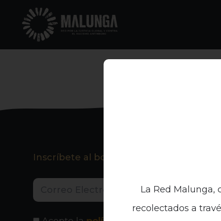
Inscríbete al boletín informativo
La Red Malunga, c
recolectados a travé