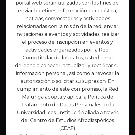
portal web serán utilizados con los fines de:
Inicio
enviar boletines, información periodística,
Acerca de Malunga
noticias, convocatorias y actividades
Nuestra misión
relacionadas con la misión de la red; enviar
Quiénes somos
invitaciones a eventos y actividades; realizar
el proceso de inscripción en eventos y
Enlaces de interés
actividades organizados por la Red.
Publicaciones
Como titular de los datos, usted tiene
Noticias
derecho a conocer, actualizar y rectificar su
Contáctanos
información personal, así como a revocar la
Políticas
autorización o solicitar su supresión. En
Política de Tratamiento de Datos
cumplimiento de este compromiso, la Red
Malunga adopta y aplica la Política de
Tratamiento de Datos Personales de la
Universidad Icesi, institución aliada a través
del Centro de Estudios Afrodiaspóricos
(CEAF).