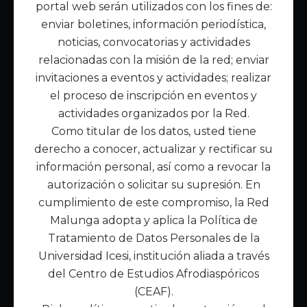
portal web serán utilizados con los fines de:
Inicio
enviar boletines, información periodística,
Acerca de Malunga
noticias, convocatorias y actividades
Nuestra misión
relacionadas con la misión de la red; enviar
Quiénes somos
invitaciones a eventos y actividades; realizar
el proceso de inscripción en eventos y
Enlaces de interés
actividades organizados por la Red.
Publicaciones
Como titular de los datos, usted tiene
Noticias
derecho a conocer, actualizar y rectificar su
Contáctanos
información personal, así como a revocar la
Políticas
autorización o solicitar su supresión. En
Política de Tratamiento de Datos
cumplimiento de este compromiso, la Red
Malunga adopta y aplica la Política de
Tratamiento de Datos Personales de la
Universidad Icesi, institución aliada a través
del Centro de Estudios Afrodiaspóricos
(CEAF).