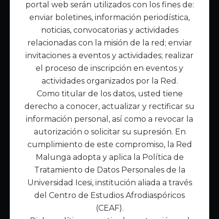
portal web serán utilizados con los fines de:
Inicio
enviar boletines, información periodística,
Acerca de Malunga
noticias, convocatorias y actividades
Nuestra misión
relacionadas con la misión de la red; enviar
Quiénes somos
invitaciones a eventos y actividades; realizar
el proceso de inscripción en eventos y
Enlaces de interés
actividades organizados por la Red.
Publicaciones
Como titular de los datos, usted tiene
Noticias
derecho a conocer, actualizar y rectificar su
Contáctanos
información personal, así como a revocar la
Políticas
autorización o solicitar su supresión. En
Política de Tratamiento de Datos
cumplimiento de este compromiso, la Red
Malunga adopta y aplica la Política de
Tratamiento de Datos Personales de la
Universidad Icesi, institución aliada a través
del Centro de Estudios Afrodiaspóricos
(CEAF).