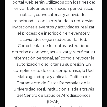
portal web serán utilizados con los fines de:
Inicio
enviar boletines, información periodística,
Acerca de Malunga
noticias, convocatorias y actividades
Nuestra misión
relacionadas con la misión de la red; enviar
Quiénes somos
invitaciones a eventos y actividades; realizar
el proceso de inscripción en eventos y
Enlaces de interés
actividades organizados por la Red.
Publicaciones
Como titular de los datos, usted tiene
Noticias
derecho a conocer, actualizar y rectificar su
Contáctanos
información personal, así como a revocar la
Políticas
autorización o solicitar su supresión. En
Política de Tratamiento de Datos
cumplimiento de este compromiso, la Red
Malunga adopta y aplica la Política de
Tratamiento de Datos Personales de la
Universidad Icesi, institución aliada a través
del Centro de Estudios Afrodiaspóricos
(CEAF).