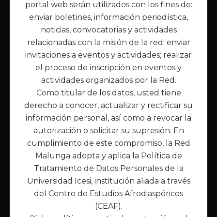
portal web serán utilizados con los fines de:
Inicio
enviar boletines, información periodística,
Acerca de Malunga
noticias, convocatorias y actividades
Nuestra misión
relacionadas con la misión de la red; enviar
Quiénes somos
invitaciones a eventos y actividades; realizar
el proceso de inscripción en eventos y
Enlaces de interés
actividades organizados por la Red.
Publicaciones
Como titular de los datos, usted tiene
Noticias
derecho a conocer, actualizar y rectificar su
Contáctanos
información personal, así como a revocar la
Políticas
autorización o solicitar su supresión. En
Política de Tratamiento de Datos
cumplimiento de este compromiso, la Red
Malunga adopta y aplica la Política de
Tratamiento de Datos Personales de la
Universidad Icesi, institución aliada a través
del Centro de Estudios Afrodiaspóricos
(CEAF).