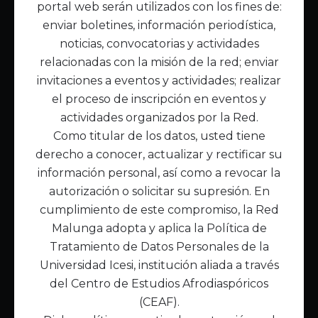
portal web serán utilizados con los fines de:
Inicio
enviar boletines, información periodística,
Acerca de Malunga
noticias, convocatorias y actividades
Nuestra misión
relacionadas con la misión de la red; enviar
Quiénes somos
invitaciones a eventos y actividades; realizar
el proceso de inscripción en eventos y
Enlaces de interés
actividades organizados por la Red.
Publicaciones
Como titular de los datos, usted tiene
Noticias
derecho a conocer, actualizar y rectificar su
Contáctanos
información personal, así como a revocar la
Políticas
autorización o solicitar su supresión. En
Política de Tratamiento de Datos
cumplimiento de este compromiso, la Red
Malunga adopta y aplica la Política de
Tratamiento de Datos Personales de la
Universidad Icesi, institución aliada a través
del Centro de Estudios Afrodiaspóricos
(CEAF).