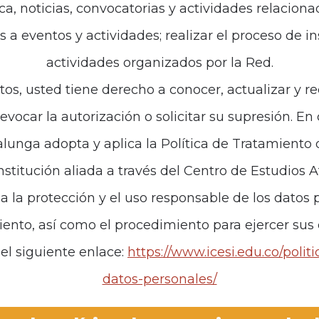
ca, noticias, convocatorias y actividades relaciona
es a eventos y actividades; realizar el proceso de i
de interés
Políticas
actividades organizados por la Red.
iones
Política de Tratamiento d
tos, usted tiene derecho a conocer, actualizar y re
revocar la autorización o solicitar su supresión. E
anos
unga adopta y aplica la Política de Tratamiento
institución aliada a través del Centro de Estudios 
za la protección y el uso responsable de los datos p
iento, así como el procedimiento para ejercer sus
el siguiente enlace:
https://www.icesi.edu.co/polit
datos-personales/