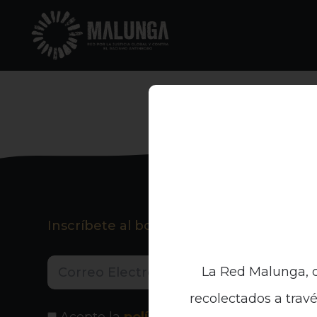
Inscríbete al boletín informativo
La Red Malunga, c
recolectados a travé