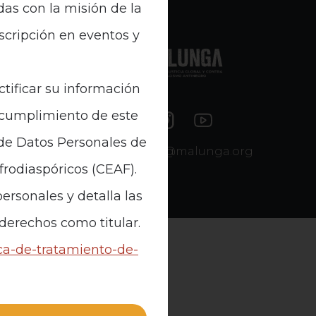
das con la misión de la
nscripción en eventos y
e Datos
ctificar su información
n cumplimiento de este
 de Datos Personales de
contacto@malunga.org
Afrodiaspóricos (CEAF).
ersonales y detalla las
 derechos como titular.
ica-de-tratamiento-de-