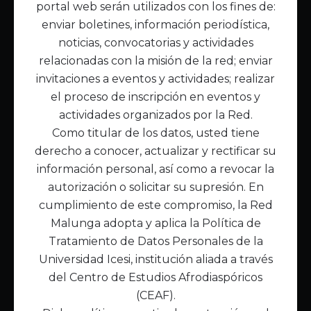
portal web serán utilizados con los fines de:
Inicio
enviar boletines, información periodística,
Acerca de Malunga
noticias, convocatorias y actividades
Nuestra misión
relacionadas con la misión de la red; enviar
Quiénes somos
invitaciones a eventos y actividades; realizar
el proceso de inscripción en eventos y
Enlaces de interés
actividades organizados por la Red.
Publicaciones
Como titular de los datos, usted tiene
Noticias
derecho a conocer, actualizar y rectificar su
Contáctanos
información personal, así como a revocar la
Políticas
autorización o solicitar su supresión. En
Política de Tratamiento de Datos
cumplimiento de este compromiso, la Red
Malunga adopta y aplica la Política de
Tratamiento de Datos Personales de la
Universidad Icesi, institución aliada a través
del Centro de Estudios Afrodiaspóricos
(CEAF).