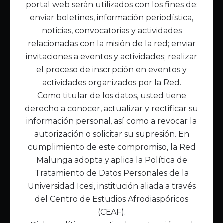
portal web serán utilizados con los fines de:
Inicio
enviar boletines, información periodística,
Acerca de Malunga
noticias, convocatorias y actividades
Nuestra misión
relacionadas con la misión de la red; enviar
Quiénes somos
invitaciones a eventos y actividades; realizar
el proceso de inscripción en eventos y
Enlaces de interés
actividades organizados por la Red.
Publicaciones
Como titular de los datos, usted tiene
Noticias
derecho a conocer, actualizar y rectificar su
Contáctanos
información personal, así como a revocar la
Políticas
autorización o solicitar su supresión. En
Política de Tratamiento de Datos
cumplimiento de este compromiso, la Red
Malunga adopta y aplica la Política de
Tratamiento de Datos Personales de la
Universidad Icesi, institución aliada a través
del Centro de Estudios Afrodiaspóricos
(CEAF).