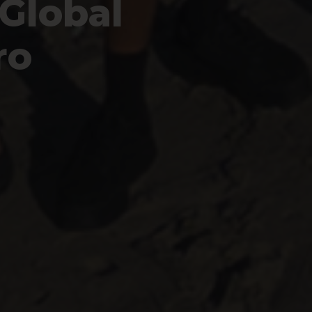
 Global
ro