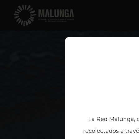
La Red Malunga, c
recolectados a travé