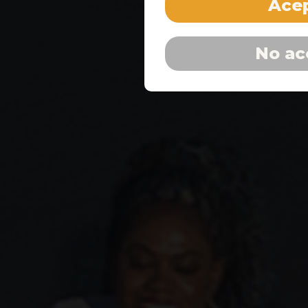
Acep
No ac