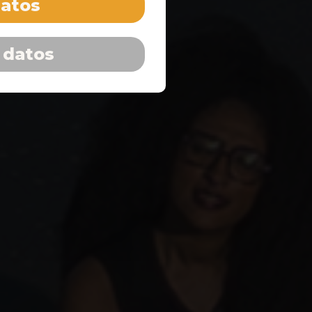
datos
 datos