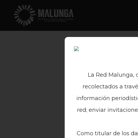
La Red Malunga, c
recolectados a travé
información periodísti
red; enviar invitacion
Como titular de los da