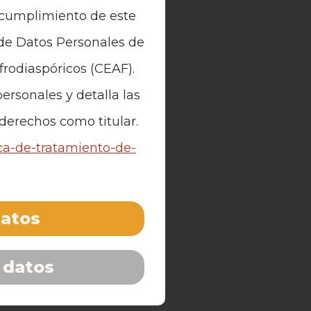
n cumplimiento de este
 de Datos Personales de
Afrodiaspóricos (CEAF).
ersonales y detalla las
 derechos como titular.
ica-de-tratamiento-de-
datos
 datos