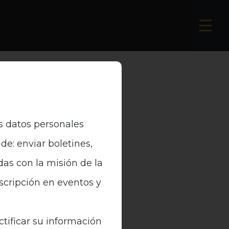
s datos personales
de: enviar boletines,
das con la misión de la
nscripción en eventos y
ctificar su información