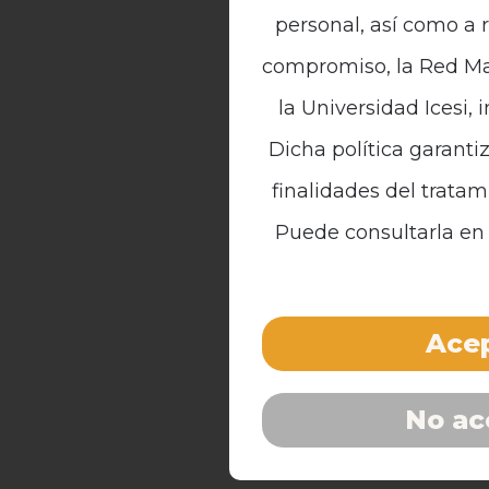
personal, así como a 
compromiso, la Red Mal
la Universidad Icesi, 
Dicha política garanti
finalidades del tratam
Puede consultarla en 
Acep
No ac