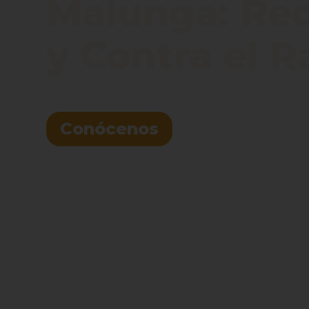
Malunga: Red 
y Contra el 
Conócenos