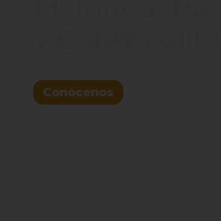
Malunga: Red 
y Contra el 
Conócenos