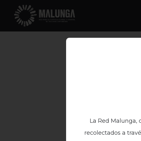
La Red Malunga, c
recolectados a travé