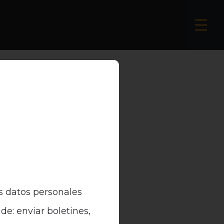
s datos personales
de: enviar boletines,