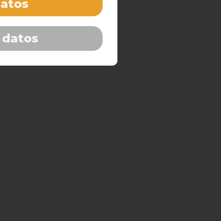
datos
 datos