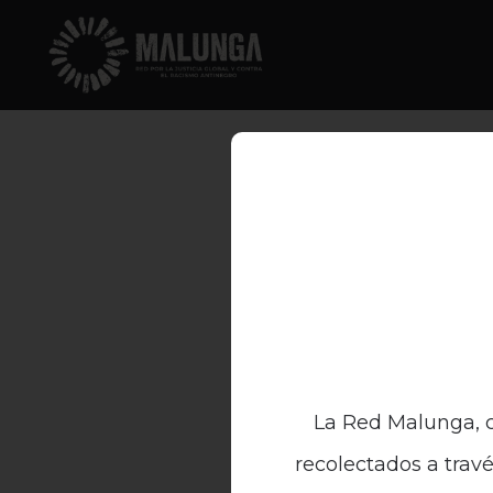
La Red Malunga, c
recolectados a travé