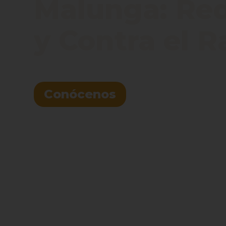
Malunga: Red 
y Contra el 
Conócenos