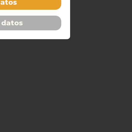
datos
 datos