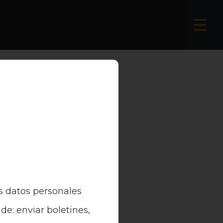
s datos personales
de: enviar boletines,