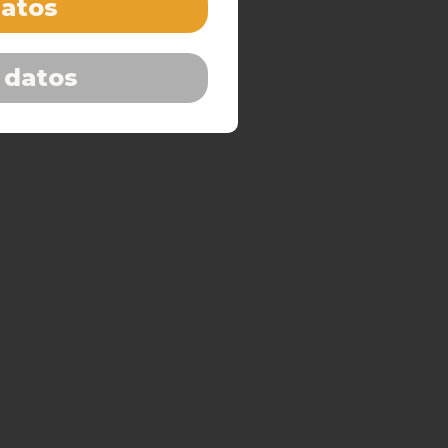
datos
 datos