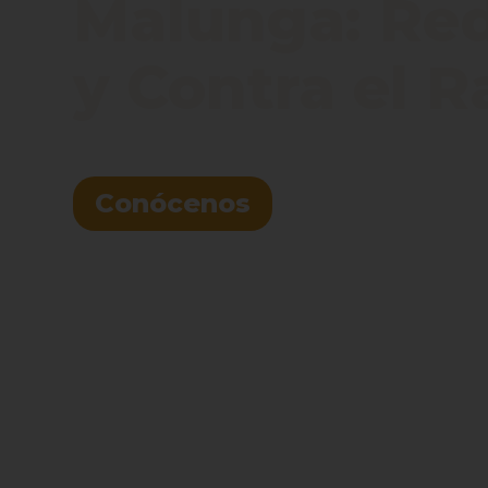
Malunga: Red 
y Contra el 
Conócenos