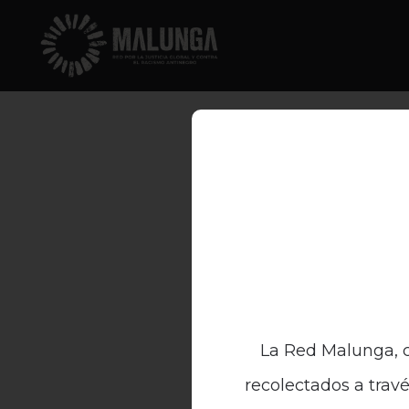
La Red Malunga, c
recolectados a travé