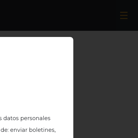
s datos personales
de: enviar boletines,