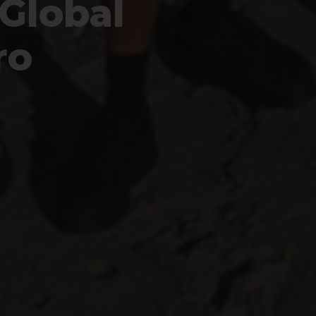
 Global
ro