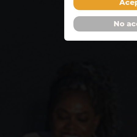
Acep
No ac