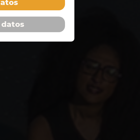
datos
 datos