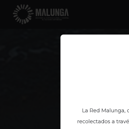
La Red Malunga, c
recolectados a travé