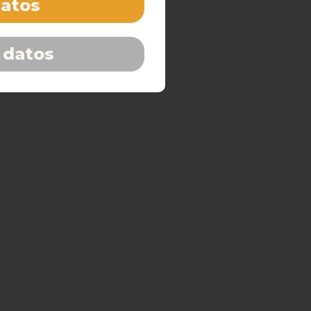
datos
 datos