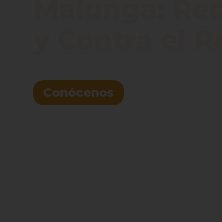
Malunga: Red 
y Contra el 
Conócenos