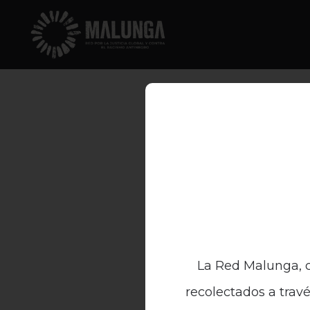
La Red Malunga, c
recolectados a travé