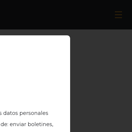
s datos personales
de: enviar boletines,