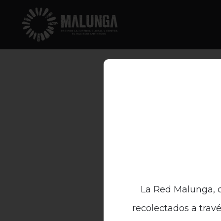
La Red Malunga, c
recolectados a travé