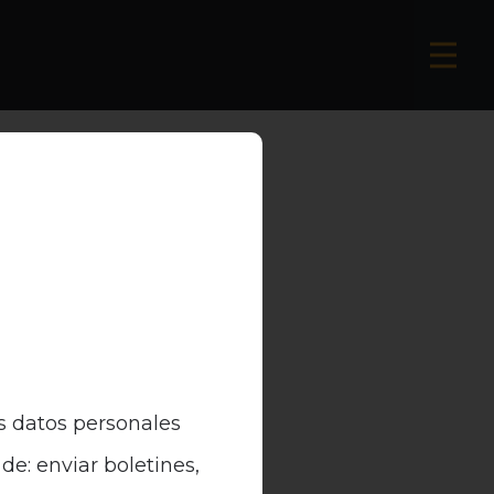
s datos personales
de: enviar boletines,