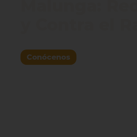
Malunga: Red 
y Contra el 
Conócenos