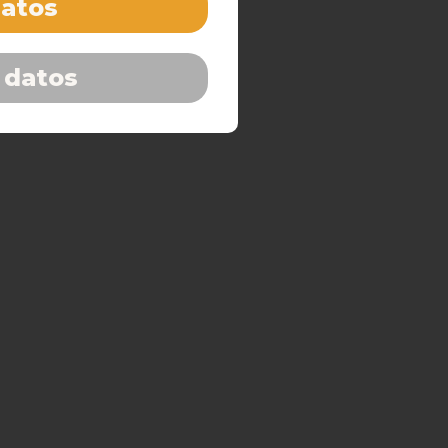
datos
 datos